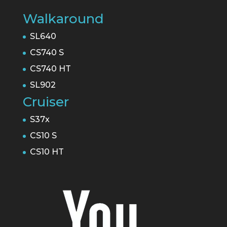
Walkaround
SL640
CS740 S
CS740 HT
SL902
Cruiser
S37x
CS10 S
CS10 HT